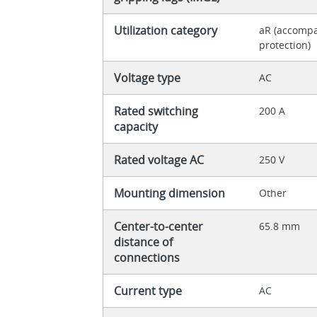
Utilization category
aR (accomp
protection)
Voltage type
AC
Rated switching
200 A
capacity
Rated voltage AC
250 V
Mounting dimension
Other
Center-to-center
65.8 mm
distance of
connections
Current type
AC