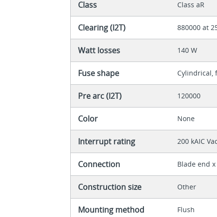
Class
Class aR
Clearing (I2T)
880000 at 2
Watt losses
140 W
Fuse shape
Cylindrical,
Pre arc (I2T)
120000
Color
None
Interrupt rating
200 kAIC Va
Connection
Blade end x
Construction size
Other
Mounting method
Flush