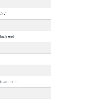
50 V
 flush end
c
 blade end