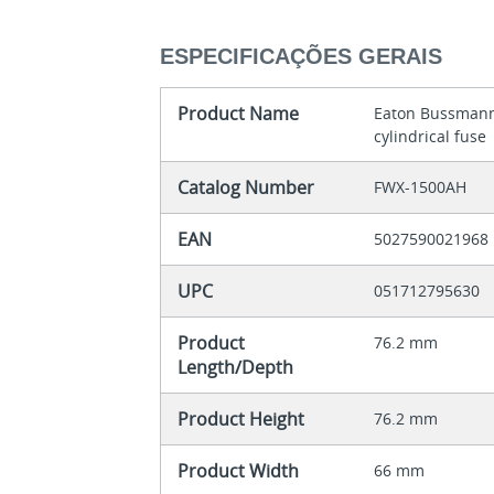
ESPECIFICAÇÕES GERAIS
Product Name
Eaton Bussmann
cylindrical fuse
Catalog Number
FWX-1500AH
EAN
5027590021968
UPC
051712795630
Product
76.2 mm
Length/Depth
Product Height
76.2 mm
Product Width
66 mm