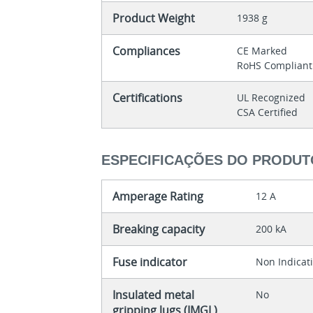
Product Weight
1938 g
Compliances
CE Marked
RoHS Compliant
Certifications
UL Recognized
CSA Certified
ESPECIFICAÇÕES DO PRODUT
Amperage Rating
12 A
Breaking capacity
200 kA
Fuse indicator
Non Indicat
Insulated metal
No
gripping lugs (IMGL)