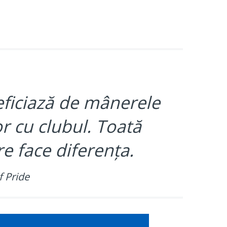
eficiază de mânerele
or cu clubul. Toată
e face diferența.
f Pride