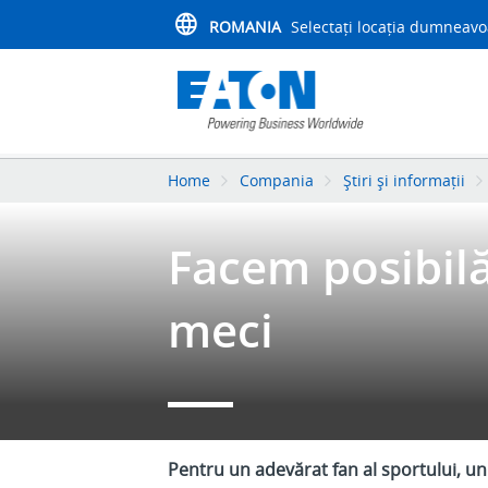
ROMANIA
Selectați locația dumneavo
Home
Compania
Știri și informații
Facem posibilă
meci
Pentru un adevărat fan al sportului, un