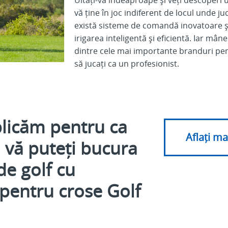
vă ține în joc indiferent de locul unde juc
există sisteme de comandă inovatoare și
irigarea inteligentă și eficientă. Iar mân
dintre cele mai importante branduri pentr
să jucați ca un
profesionist.
licăm pentru ca
Aflați ma
vă puteți bucura
de golf cu
pentru crose Golf