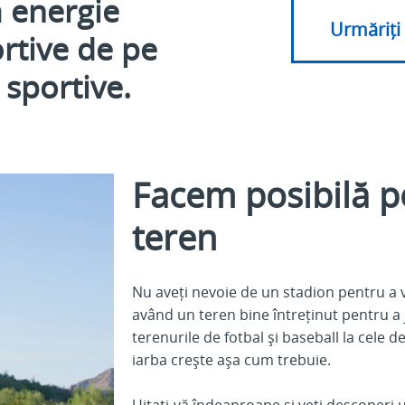
 energie
Urmăriți
rtive de pe
 sportive.
Facem posibilă 
teren
Nu aveți nevoie de un stadion pentru a 
având un teren bine întreținut pentru a 
terenurile de fotbal și baseball la cele de
iarba crește așa cum trebuie.
Uitați-vă îndeaproape și veți descoperi 