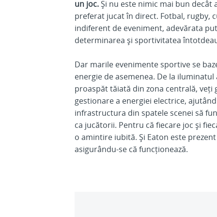
un joc.
Și nu este nimic mai bun decât a 
preferat jucat în direct. Fotbal, rugby, 
indiferent de eveniment, adevărata put
determinarea și sportivitatea întotdea
Dar marile evenimente sportive se bazea
energie de asemenea. De la iluminatul 
proaspăt tăiată din zona centrală, veți 
gestionare a energiei electrice, ajutând 
infrastructura din spatele scenei să func
ca jucătorii. Pentru că fiecare joc și f
o amintire iubită. Și Eaton este prezent
asigurându-se că funcționează.