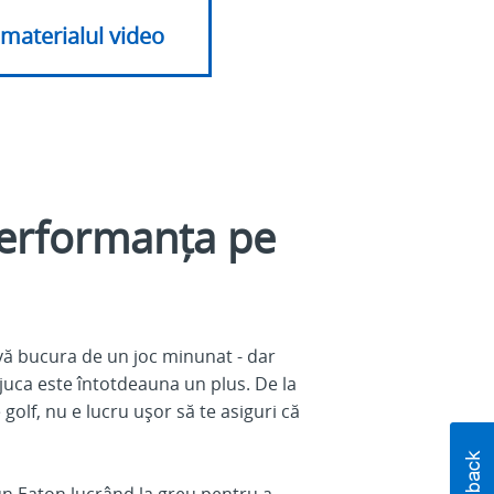
 materialul video
performanța pe
vă bucura de un joc minunat - dar
juca este întotdeauna un plus. De la
 golf, nu e lucru ușor să te asiguri că
un Eaton lucrând la greu pentru a