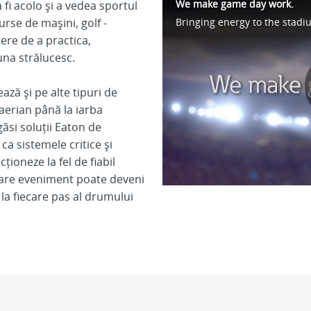
We make game day work.
fi acolo și a vedea sportul
curse de mașini, golf -
ere de a practica,
una strălucesc.
ză și pe alte tipuri de
aerian până la iarba
găsi soluții Eaton de
ca sistemele critice și
ționeze la fel de fiabil
iecare eveniment poate deveni
 la fiecare pas al drumului