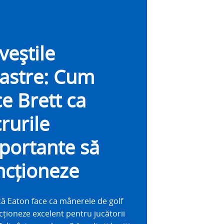
veștile
astre: Cum
ce Brett ca
crurile
portante să
ncționeze
 că Eaton face ca mânerele de golf
cționeze excelent pentru jucătorii