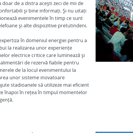
doar de a distra acești zeci de mii de
nfortabili și bine informați. Și nu uitați
izionează evenimentele în timp ce sunt
elefoane și alte dispozitive pretutindeni.
expertiza în domeniul energiei pentru a
bui la realizarea unor experiențe
elor electrice critice care luminează și
alimentări de rezervă fiabile pentru
merele de la locul evenimentului la
earea unor sisteme inovatoare
jute stadioanele să utilizeze mai eficient
neze înapoi în rețea în timpul momentelor
rgență.