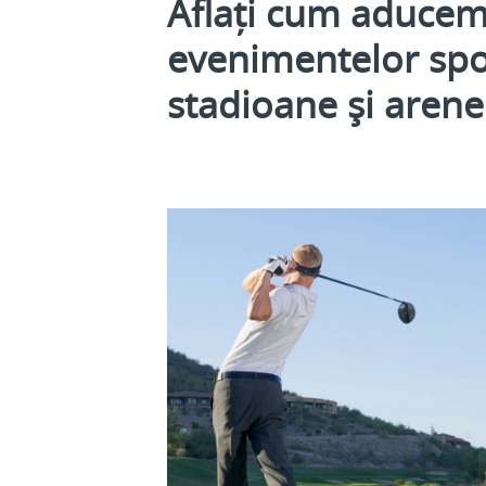
Aflați cum aducem
evenimentelor spo
stadioane și arene