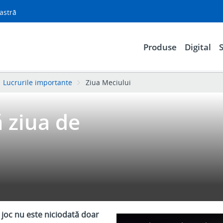
astră
Produse
Digital
S
Lucrurile importante
Ziua Meciului
 ziua de
 joc nu este niciodată doar