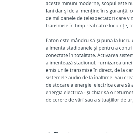
aceste minuni moderne, scopul este nu 
fani dar și de ai menține în siguranță, co
de milioanele de telespectatori care v
transmise în timp real către locuințe, t
Eaton este mândru să-și pună la lucru 
alimenta stadioanele și pentru a contri
conectate în totalitate. Activarea sistem
alimentează stadionul. Furnizarea unei 
emisiunile transmise în direct, de la ca
sistemele audio de la înălțime. Sau cr
de stocare a energiei electrice care să a
energia electrică - și chiar să o retur
de cerere de vârf sau a situațiilor de u