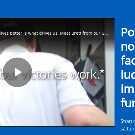
Po
For our employees, making people's lives better is what drives us. Meet Brett from our Golf Pride Division as he talks about how he helps make #WhatMatters work on the golf course. Learn more at https://eaton.works/38avU4Z
no
fa
lu
Play
im
fu
Video
Știați
să fun