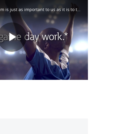
Bringing energy to the stadium is just as important to us as it is to the fans. And we don't stop there. We're out on the fairways and all along the racetrack too. See how we help make game day possible at https://eaton.works/38avU4Z #WhatMatters
Play
Video