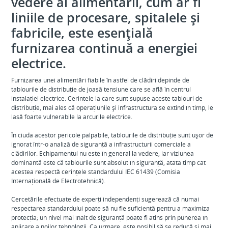
vedere al alimentării, cum ar fi
liniile de procesare, spitalele și
fabricile, este esențială
furnizarea continuă a energiei
electrice.
Furnizarea unei alimentări fiabile în astfel de clădiri depinde de
tablourile de distribuție de joasă tensiune care se află în centrul
instalației electrice. Cerințele la care sunt supuse aceste tablouri de
distribuție, mai ales că operațiunile și infrastructura se extind în timp, le
lasă foarte vulnerabile la arcurile electrice.
În ciuda acestor pericole palpabile, tablourile de distribuție sunt ușor de
ignorat într-o analiză de siguranță a infrastructurii comerciale a
clădirilor. Echipamentul nu este în general la vedere, iar viziunea
dominantă este că tablourile sunt absolut în siguranță, atâta timp cât
acestea respectă cerințele standardului IEC 61439 (Comisia
Internațională de Electrotehnică).
Cercetările efectuate de experți independenți sugerează că numai
respectarea standardului poate să nu fie suficientă pentru a maximiza
protecția; un nivel mai înalt de siguranță poate fi atins prin punerea în
aplicare a noilor tehnologii. Ca urmare, este posibil să se reducă și mai