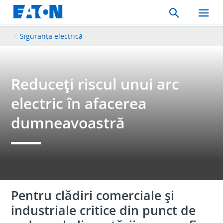
Search
Toggle
Mobil
Menu
Siguranța electrică
Reduceți riscul unui arc
electric în afacerea
dumneavoastră
Pentru clădiri comerciale și
industriale critice din punct de