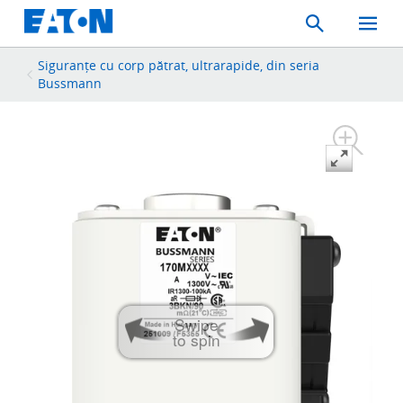
Search
Toggle
Mobil
Menu
Siguranțe cu corp pătrat, ultrarapide, din seria
Bussmann
Swipe
to spin