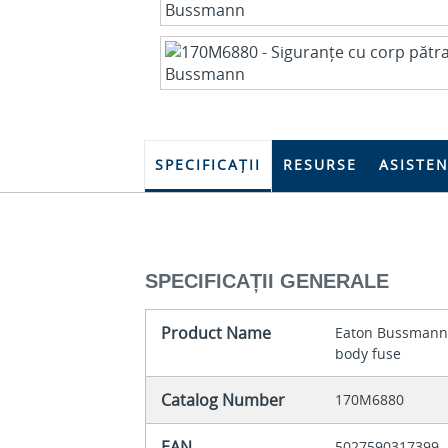
SPECIFICAȚII
RESURSE
ASISTE
SPECIFICAȚII GENERALE
Product Name
Eaton Bussmann 
body fuse
Catalog Number
170M6880
EAN
5027590317399