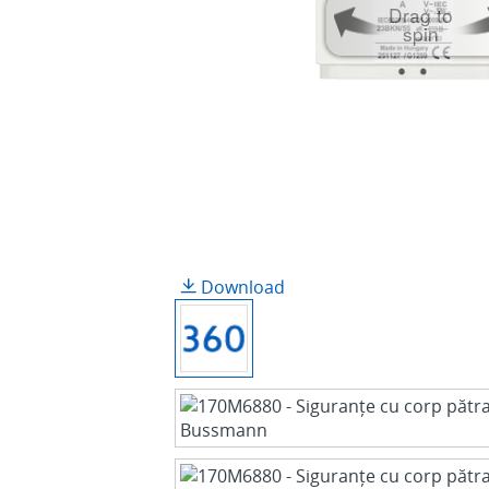
Drag to
spin
Download