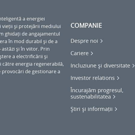
teligentă a energiei
COMPANIE
 vieții și protejării mediului
em ghidați de angajamentul
Despre noi
pera în mod durabil și de a
astăzi și în viitor. Prin
Cariere
ere a electrificării și
ei către energia regenerabilă,
Incluziune și diversitate
e provocări de gestionare a
Investor relations
Încurajăm progresul,
sustenabilitatea
Știri și informații