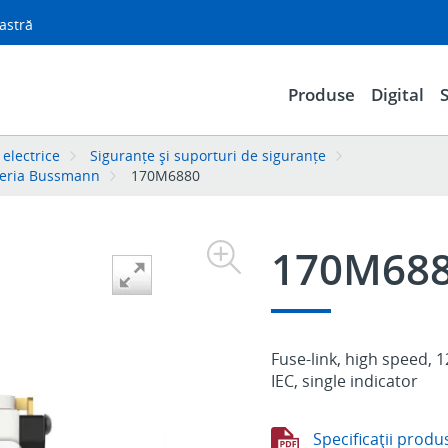
astră
Produse
Digital
S
 electrice
Siguranțe și suporturi de siguranțe
 seria Bussmann
170M6880
170M68
Fuse-link, high speed, 1
IEC, single indicator
Specificaţii produ