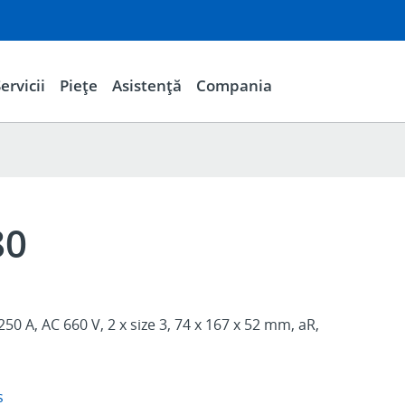
ervicii
Piețe
Asistență
Compania
80
250 A, AC 660 V, 2 x size 3, 74 x 167 x 52 mm, aR,
s