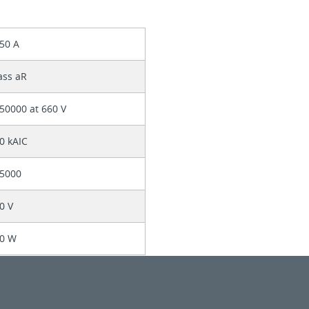
50 A
ass aR
50000 at 660 V
0 kAIC
5000
0 V
0 W