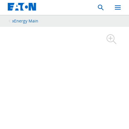
Search
Toggle
Mobil
Menu
xEnergy Main