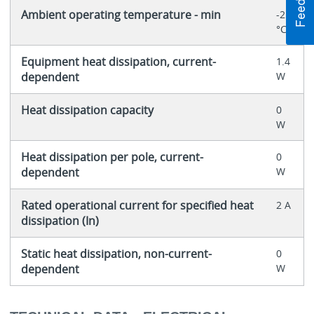
Ambient operating temperature - min
-25
°C
Equipment heat dissipation, current-
1.4
dependent
W
Heat dissipation capacity
0
W
Heat dissipation per pole, current-
0
dependent
W
Rated operational current for specified heat
2 A
dissipation (In)
Static heat dissipation, non-current-
0
dependent
W