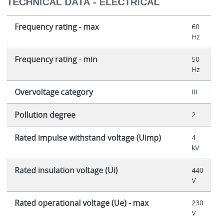
TECHNICAL DATA - ELECTRICAL
Frequency rating - max
60
Hz
Frequency rating - min
50
Hz
Overvoltage category
III
Pollution degree
2
Rated impulse withstand voltage (Uimp)
4
kV
Rated insulation voltage (Ui)
440
V
Rated operational voltage (Ue) - max
230
V