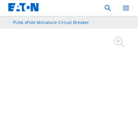
Search
Toggle
Mobil
Menu
PLN6 xPole Miniature Circuit Breaker