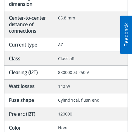
dimension
Center-to-center
65.8 mm
distance of
connections
Current type
AC
Class
Class aR
Clearing (I2T)
880000 at 250 V
Watt losses
140 W
Fuse shape
Cylindrical, flush end
Pre arc (I2T)
120000
Color
None