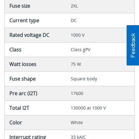
Fuse size
2XL
Current type
DC
Rated voltage DC
1000 V
Class
Class gPV
Watt losses
75 W
Fuse shape
Square body
Pre arc (I2T)
17600
Total I2T
130000 at 1000 V
Color
White
Interrupt rating
33 kAIC