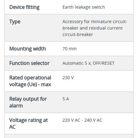
Device fitting
Earth leakage switch
Type
Accessory for miniature circuit-
breaker and residual current
circuit-breaker
Mounting width
70 mm
Function selector
Automatic 5 x, OFF/RESET
Rated operational
230 V
voltage (Ue) - max
Relay output for
5 A
alarm
Voltage rating at
220 V AC - 240 V AC
AC