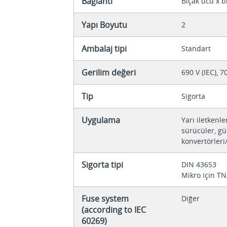
Bağlantı
Bıçak ucu x b
Yapı Boyutu
2
Ambalaj tipi
Standart
Gerilim değeri
690 V (IEC), 7
Tip
Sigorta
Uygulama
Yarı iletkenle
sürücüler, gü
konvertörleri
Sigorta tipi
DIN 43653
Mikro için TN
Fuse system
Diğer
(according to IEC
60269)