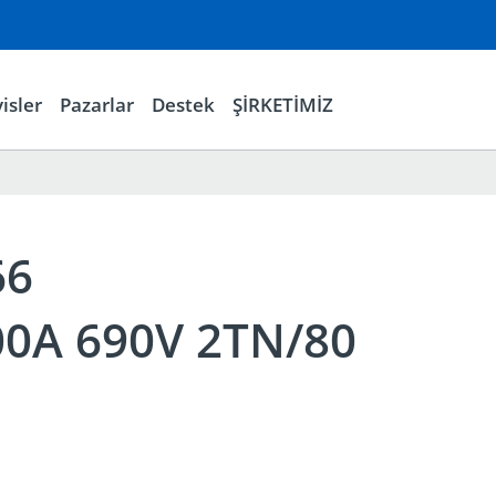
isler
Pazarlar
Destek
ŞİRKETİMİZ
66
00A 690V 2TN/80