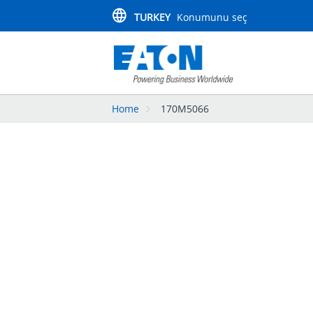
TURKEY
Konumunu seç
Home
170M5066