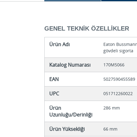
GENEL TEKNIK ÖZELLIKLER
Ürün Adı
Eaton Bussmann 
gövdeli sigorta
Katalog Numarası
170M5066
EAN
5027590455589
UPC
051712260022
Ürün
286 mm
Uzunluğu/Derinliği
Ürün Yüksekliği
66 mm