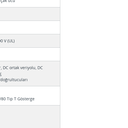
ıçak ucu
00 V (UL)
r, DC ortak veriyolu, DC
ç
/doğrultucuları
/80 Tip T Gösterge