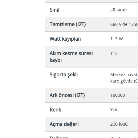
Sınıf
aR sınıfı
Temizleme (I2T)
660 V'de 125
Watt kayıpları
115 W
Akım kesme süresi
115
kaybı
Sigorta şekli
Merkezi civat
kare gövde (O
Ark öncesi (I2T)
180000
Renk
Yok
Açma değeri
200 kAIC