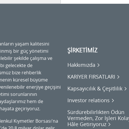
anların yaşam kalitesini
ŞİRKETİMİZ
dinmiş bir güç yönetimi
lebilir şekilde çalışma ve
Hakkımızda
bi gelecekte de
müz bize rehberlik
KARİYER FIRSATLARI
leşmenin küresel büyüme
nilenebilir enerjiye geçişini
Kapsayıcılık & Çeşitlilik
etimi sorunlarının
Investor relations
aydaşlarımız hem de
hayata geçiriyoruz.
Sürdürebilirlikten Ödün
Vermeden, Zor İşleri Kola
Menkul Kıymetler Borsası'na
Hâle Getiriyoruz
'de 20,8 milyar dolar gelir