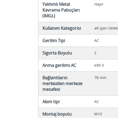
Yalıtımlı Metal
Hayır
Kavrama Pabuçları
(IMGL)
Kullanım Kategorisi
aR (yarı iletk
Gerilim Tipi
AC
Sigorta Boyutu
2
Anma gerilimi AC
690 V
Bağlantıların
78 mm
merkezden merkeze
mesafesi
Akım tipi
AC
Montaj boyutu
M10