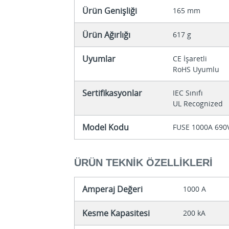
Ürün Genişliği
165 mm
Ürün Ağırlığı
617 g
Uyumlar
CE İşaretli
RoHS Uyumlu
Sertifikasyonlar
IEC Sınıfı
UL Recognized
Model Kodu
FUSE 1000A 690
ÜRÜN TEKNIK ÖZELLIKLERI
Amperaj Değeri
1000 A
Kesme Kapasitesi
200 kA