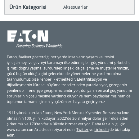
Ürün Kategorisi
Aksesuarlar
Eaton, faaliyet gösterdiği her yerde insanların yaşam kalitesini
iyileştirmeyi ve çevreyi korumayı ilke edinmiş bir güç yönetimi şirketidir.
İşimizi doğru yapma, sürdürülebilir şekilde çalışma ve müşterilerimizin,
gücü bugün olduğu gibi gelecekte de yönetmelerine yardımcı olma
taahhüdümüz bize rehberlik etmektedir. Elektrifikasyon ve
dijitalleşmenin küresel büyüme trendlerinden yararlanıyor, gezegenin
yenilenebilir enerjiye geçişini hızlandırıyor, dünyanın en acil güç yönetimi
sorunlarının çözülmesine yardımcı oluyor ve hem paydaşlarımız hem de
toplumun tamamı için en iyi çözümleri hayata geçiriyoruz.
1911 yılında kurulan Eaton, New York Menkul Kıymetler Borsası'na kote
olmasının 100. yılını kutluyor. 2022'de 20,8 milyar dolar gelir elde eden
şirketimiz ve 170'ten fazla ülkede hizmet veriyor. Daha fazla bilgi için
www.eaton.com/tr adresini ziyaret edin.
Twitter
ve
LinkedIn
'de bizi takip
edin.