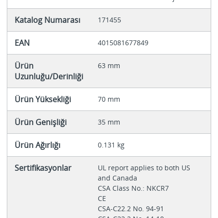
Katalog Numarası
171455
EAN
4015081677849
Ürün
63 mm
Uzunluğu/Derinliği
Ürün Yüksekliği
70 mm
Ürün Genişliği
35 mm
Ürün Ağırlığı
0.131 kg
Sertifikasyonlar
UL report applies to both US
and Canada
CSA Class No.: NKCR7
CE
CSA-C22.2 No. 94-91