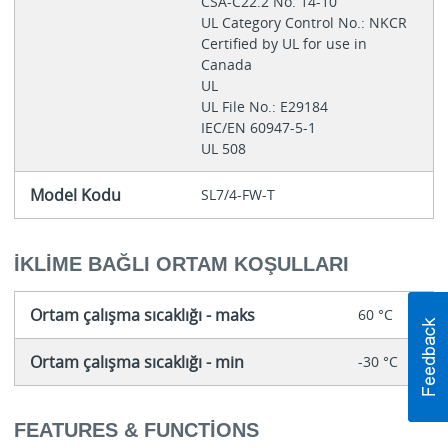
CSA-C22.2 No. 14-10
UL Category Control No.: NKCR
Certified by UL for use in
Canada
UL
UL File No.: E29184
IEC/EN 60947-5-1
UL 508
Model Kodu
SL7/4-FW-T
İKLIME BAĞLI ORTAM KOŞULLARI
Ortam çalışma sıcaklığı - maks
60 °C
Ortam çalışma sıcaklığı - min
-30 °C
FEATURES & FUNCTIONS