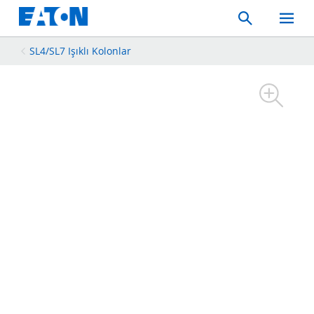
Search
Toggle
Mobil
Menu
SL4/SL7 Işıklı Kolonlar