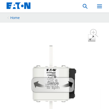
Search
Toggle
Mobil
Menu
Home
Swipe
to spin