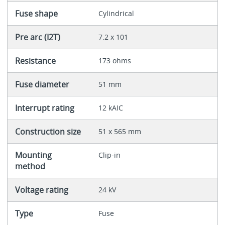
Fuse shape
Cylindrical
Pre arc (I2T)
7.2 x 101
Resistance
173 ohms
Fuse diameter
51 mm
Interrupt rating
12 kAIC
Construction size
51 x 565 mm
Mounting
Clip-in
method
Voltage rating
24 kV
Type
Fuse