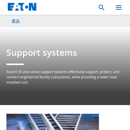
Search
Toggle
Mobil
Menu
產品
Support systems
Eaton’s B-Line series support systems effectively support, protect, and
connect engineered facility subsystems, while providing a lower total
installed cost.