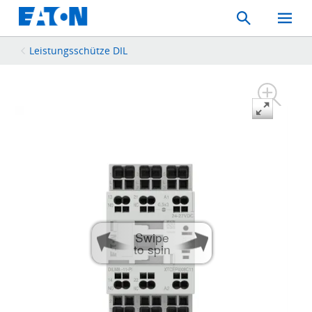
Search
Toggle
Mobil
Menu
Leistungsschütze DIL
Swipe
to spin