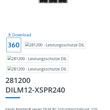
Download
281200
DILM12-XSPR240
Eaton Moeller® series DILM RC-Schutzbeschaltung, 110-