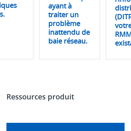
réseau.
iques
ayant à
dist
s.
traiter un
(DIT
problème
votre
inattendu de
RM
baie réseau.
exist
Ressources produit