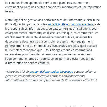
Le coût des interruptions de service non planifiées est énorme,
entraînant souvent des pertes financières importantes et une réputation
ternie.
Notre logiciel de gestion des performances de l’informatique distribuée
(DITPM), qui fait partie de notre
suite Brightlayer pour datacenters
, aide
les responsables informatiques, de datacenters et d’installations pour
environnements informatiques distribués, tels que les commerces, les
établissements de santé, d'enseignement et publics, ainsi que les
datacenters décentralisés, à contrôler et à gérer leur équipement,
généralement avec 25* onduleurs et/ou PDU voire plus, quel que soit
leur emplacement physique. Il fournit également les informations
nécessaires pour identifier et résoudre les problèmes avant que
l'équipement ne tombe en panne, ce qui permet d'éviter des temps
d’interruption de service coûteux.
*
Notre logiciel de
gestion d’alimentation électrique
peut surveiller et
gérer les équipements électriques dans les environnements
informatiques distribués comptant moins de 25 onduleurs et/ou PDU
.