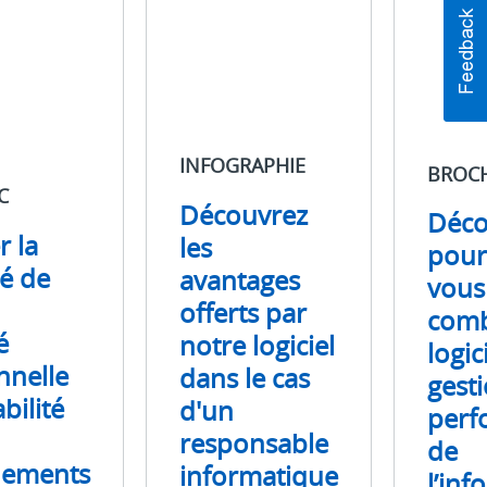
les
pourquoi
avantages
vous
offerts
devriez
par
combiner
notre
le
logiciel
logiciel
dans
de
INFOGRAPHIE
BROC
le
gestion
C
cas
des
Découvrez
Déco
d'un
performan
r la
les
pour
responsable
de
té de
avantages
informatique
l’informati
vous
ayant
distribuée
offerts par
comb
à
(DITPM)
é
notre logiciel
traiter
avec
logic
nnelle
un
votre
dans le cas
gest
problème
solution
bilité
d'un
perf
inattendu
RMM
responsable
de
existante.
de
baie
nements
informatique
l’in