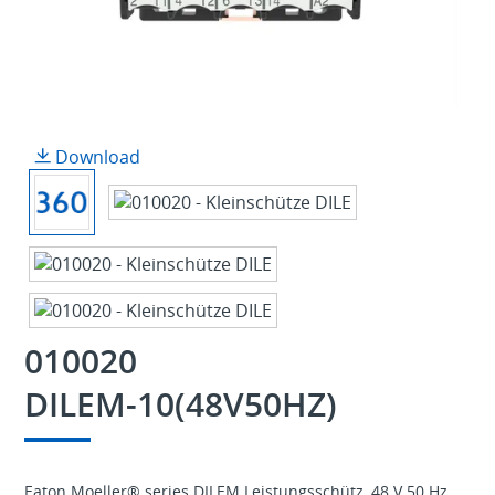
Download
010020
DILEM-10(48V50HZ)
Eaton Moeller® series DILEM Leistungsschütz, 48 V 50 Hz,