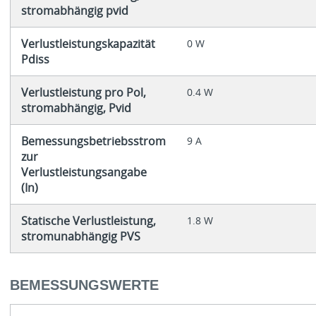
stromabhängig pvid
Verlustleistungskapazität
0 W
Pdiss
Verlustleistung pro Pol,
0.4 W
stromabhängig, Pvid
Bemessungsbetriebsstrom
9 A
zur
Verlustleistungsangabe
(In)
Statische Verlustleistung,
1.8 W
stromunabhängig PVS
BEMESSUNGSWERTE