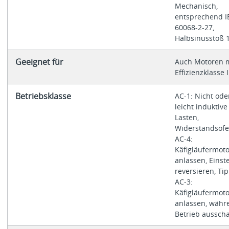
Mechanisch,
entsprechend I
60068-2-27,
Halbsinusstoß 
Geeignet für
Auch Motoren m
Effizienzklasse 
Betriebsklasse
AC-1: Nicht ode
leicht induktive
Lasten,
Widerstandsöf
AC-4:
Käfigläufermoto
anlassen, Einst
reversieren, T
AC-3:
Käfigläufermoto
anlassen, währ
Betrieb ausscha