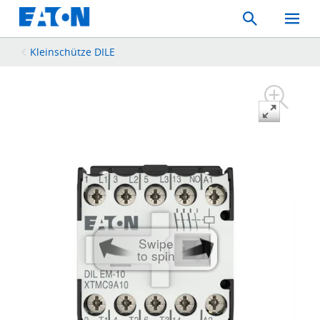
Search
Toggle
Mobil
Menu
Kleinschütze DILE
Swipe
to spin