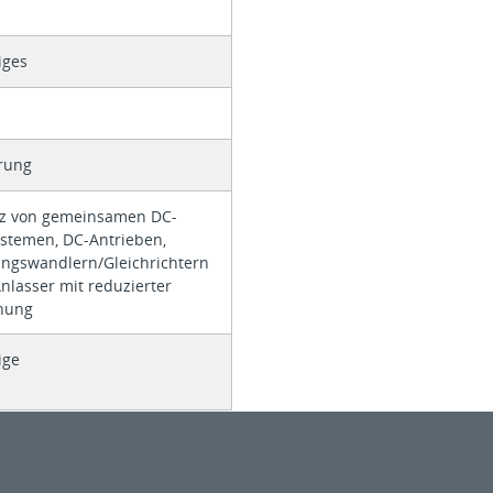
iges
rung
z von gemeinsamen DC-
stemen, DC-Antrieben,
ungswandlern/Gleichrichtern
nlasser mit reduzierter
nung
ige