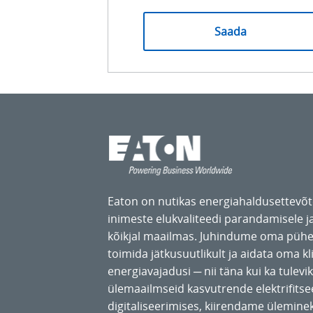
Eaton on nutikas energiahaldusettevõ
inimeste elukvaliteedi parandamisele j
kõikjal maailmas. Juhindume oma pühe
toimida jätkusuutlikult ja aidata oma kl
energiavajadusi ─ nii täna kui ka tulev
ülemaailmseid kasvutrende elektrifitse
digitaliseerimises, kiirendame ülemine