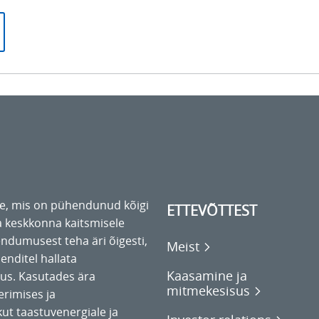
te, mis on pühendunud kõigi
ETTEVÕTTEST
a keskkonna kaitsmisele
ndumusest teha äri õigesti,
Meist
ienditel hallata
Kaasamine ja
ikus. Kasutades ära
mitmekesisus
erimises ja
kut taastuvenergiale ja