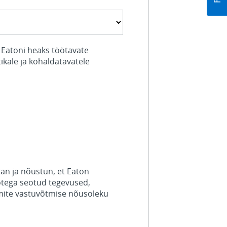
 Eatoni heaks töötavate
ikale ja kohaldatavatele
an ja nõustun, et Eaton
otega seotud tegevused,
ite vastuvõtmise nõusoleku