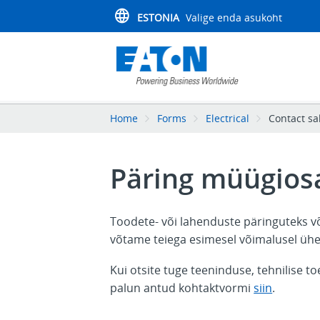
ESTONIA
Valige enda asukoht
Home
Forms
Electrical
Contact sa
Päring müügios
Toodete- või lahenduste päringuteks
võtame teiega esimesel võimalusel üh
Kui otsite tuge teeninduse, tehnilise t
palun antud kohtaktvormi
siin
.