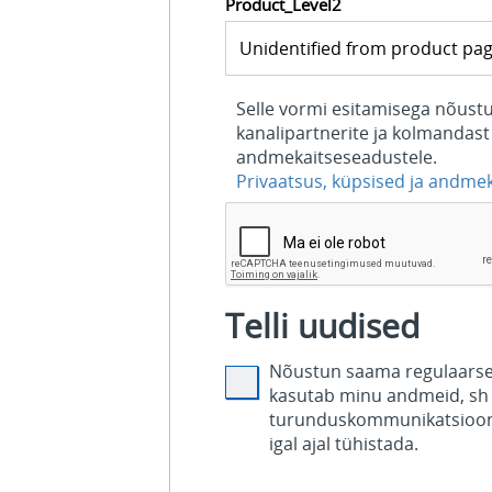
Product_Level2
Selle vormi esitamisega nõustu
kanalipartnerite ja kolmandast 
andmekaitseseadustele.
Privaatsus, küpsised ja andme
Telli uudised
Nõustun saama regulaarselt
kasutab minu andmeid, sh 
turunduskommunikatsiooni
igal ajal tühistada.