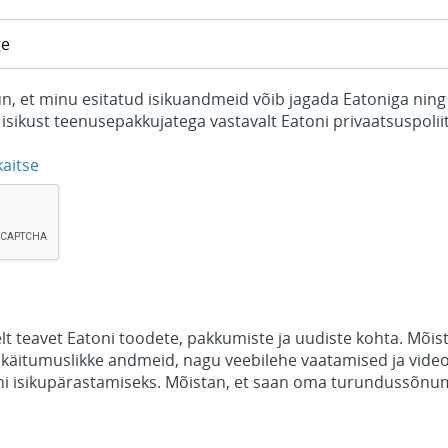
n, et minu esitatud isikuandmeid võib jagada Eatoniga ning
isikust teenusepakkujatega vastavalt Eatoni privaatsuspoliit
kaitse
 teavet Eatoni toodete, pakkumiste ja uudiste kohta. Mõist
käitumuslikke andmeid, nagu veebilehe vaatamised ja vide
 isikupärastamiseks. Mõistan, et saan oma turundussõnum