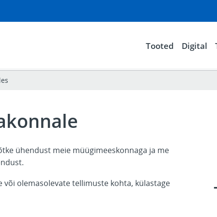
Tooted
Digital
les
akonnale
 võtke ühendust meie müügimeeskonnaga ja me
endust.
oe või olemasolevate tellimuste kohta, külastage