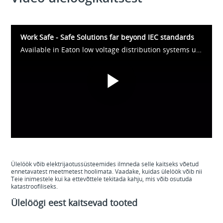
Work Safe - Safe Solutions far beyond IEC standards
Available in Eaton low voltage distribution systems up to 7100 A for commercial and industrial buildings, our safety systems are protecting electrical equipment everywhere.
Play
Video
Ülelöök võib elektrijaotussüsteemides ilmneda selle kaitseks võetud
ennetavatest meetmetest hoolimata. Vaadake, kuidas ülelöök võib nii
Teie inimestele kui ka ettevõttele tekitada kahju, mis võib osutuda
katastroofiliseks.
Ülelöögi eest kaitsevad tooted