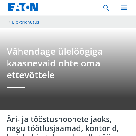
Search
Toggle
Mobil
Menu
Elektriohutus
Vähendage ülelöögiga
kaasnevaid ohte oma
ettevõttele
Äri- ja tööstushoonete jaoks,
nagu töötlusjaamad, kontorid,