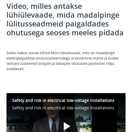
Video, milles antakse
lühiülevaade, mida madalpinge
lülitusseadmeid paigaldades
ohutusega seoses meeles pidada
Selles videos annab Alfred Mörx lühiülevaate, miks on madalpinge
elektripaigaldiste ohutussüsteemidega arvestamine oluline ja kuidas
sellised süsteemid tööajale ja töötajate ohutusele positiivset mõju
avaldavad.
Safety and risk in electrical low-voltage installations
Safety and risk in electrical low-voltage installations