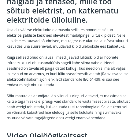
haiglad ja tehased, mille töö
sõltub elektrist, on katkematu
elektritoide ülioluline.
Usaldusväärse elektritoite olemasolu sellistes hoonetes sõltub
elektripaigaldiste keskmes olevatest madalpinge lülituskilpidest. Neile
kilpidele esitatavad nõudmised, mis tegevuste ulatuse ja infrastruktuuri
kasvades üha suurenevad, muudavad kilbid ülelöökide ees kaitsetuks.
Kuigi sellised ohud on lausa ilmsed, jäävad lülituskilbid ärihoonete
infrastruktuuri ohutusanalüüsis sageli kahe silma vahele. Need
seadmed on tavaliselt paigaldatud kuhugi, kus need on silma alt väljas,
ja levinud on arvamus, et kuni lülitusseadmestik vastab (Rahvusvahelise
Elektrotehnikakomisjoni ehk IEC) standardile IEC 61439, ei saa see
endast mingit ohtu kujutada.
Sõltumatute asjatundjate läbi viidud uuringud viitavad, et maksimaalse
kaitse tagamiseks ei pruugi vaid standardile vastamisest piisata; ohutust
saab veelgi tõhustada, kui kasutada uusi tehnoloogiaid. Selle tulemusel
on võimalik katastroofilise ülelöögi ja selle kulukate ning surmavaks
osutuda võivate tagajärgede ohtu veelgi enam vähendada.
Video ülelöögikaitsest