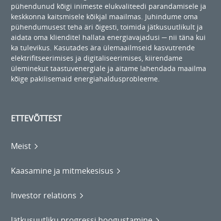
pühendunud kõigi inimeste elukvaliteedi parandamisele ja
keskkonna kaitsmisele kõikjal maailmas. Juhindume oma
pühendumusest teha äri õigesti, toimida jätkusuutlikult ja
aidata oma klienditel hallata energiavajadusi ─ nii täna kui
ka tulevikus. Kasutades ära ülemaailmseid kasvutrende
elektrifitseerimises ja digitaliseerimises, kiirendame
üleminekut taastuvenergiale ja aitame lahendada maailma
kõige pakilisemaid energiahaldusprobleeme.
ETTEVÕTTEST
Meist
Kaasamine ja mitmekesisus
Investor relations
Jätkusuutliku progressi hoogustamine