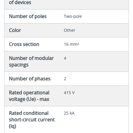
of devices
Number of poles
Two-pole
Color
Other
Cross section
16 mm²
Number of modular
4
spacings
Number of phases
2
Rated operational
415 V
voltage (Ue) - max
Rated conditional
25 kA
short-circuit current
(Iq)