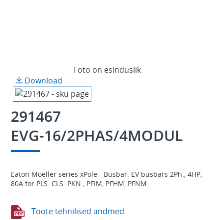
Foto on esinduslik
Download
291467
EVG-16/2PHAS/4MODUL
Eaton Moeller series xPole - Busbar. EV busbars 2Ph., 4HP,
80A for PLS. CLS. PKN., PFIM, PFHM, PFNM
Toote tehnilised andmed