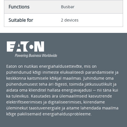
Functions
Busbar
Suitable for
2 devices
Eaton on nutikas energiahaldusettevõte, mis on
pühendunud kõigi inimeste elukvaliteedi parandamisele ja
keskkonna kaitsmisele kõikjal maailmas. Juhindume oma
pühendumusest teha äri õigesti, toimida jätkusuutlikult ja
aidata oma klienditel hallata energiavajadusi ─ nii täna kui
ka tulevikus. Kasutades ära ülemaailmseid kasvutrende
elektrifitseerimises ja digitaliseerimises, kiirendame
üleminekut taastuvenergiale ja aitame lahendada maailma
kõige pakilisemaid energiahaldusprobleeme.