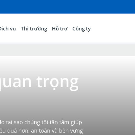
Dịch vụ
Thị trường
Hỗ trợ
Công ty
quan trọng
do tại sao chúng tôi tận tâm giúp
iệu quả hơn, an toàn và bền vững