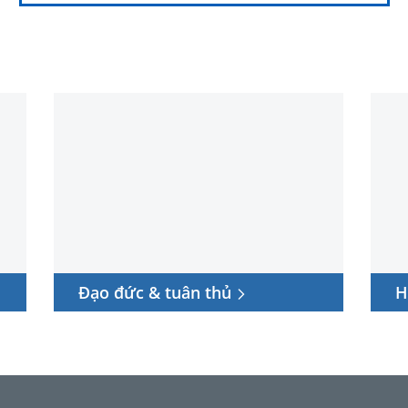
Đạo
Hòa
đức
nhập
&
&
tuân
đa
thủ
dạng
Đạo đức & tuân thủ
H