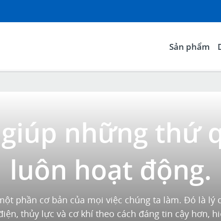
Sản phẩm
 giúp những thứ 
luôn hoạt động.
một phần cơ bản của mọi việc chúng ta làm. Đó là lý 
iện, thủy lực và cơ khí theo cách đáng tin cậy hơn, h