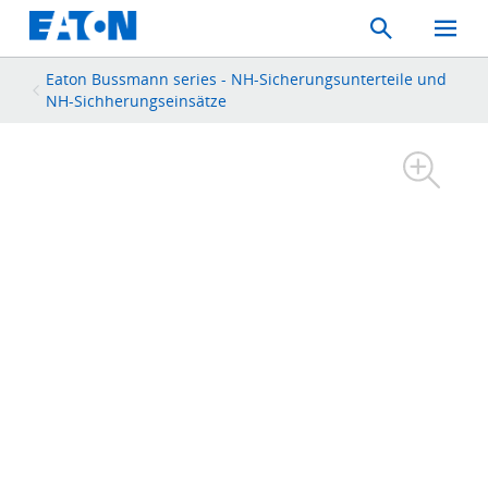
Search
Toggle
Mobil
Menu
Eaton Bussmann series - NH-Sicherungsunterteile und
NH-Sichherungseinsätze