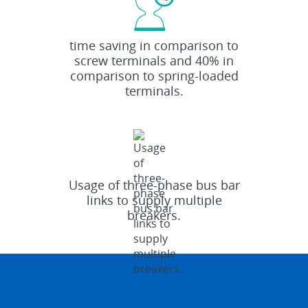
time saving in comparison to
50
%
screw terminals and 40% in
comparison to spring-loaded
terminals.
Bus
Usage of three-phase bus bar
bar
links to supply multiple
breakers.