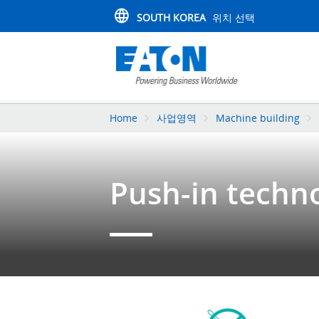
SOUTH KOREA
위치 선택
Home
사업영역
Machine building
Push-in techn