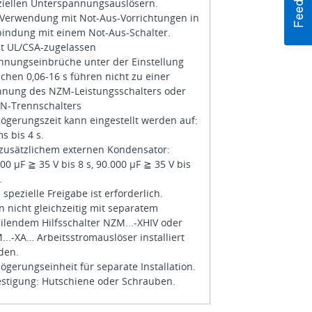
ziellen Unterspannungsauslösern.
 Verwendung mit Not-Aus-Vorrichtungen in
bindung mit einem Not-Aus-Schalter.
ht UL/CSA-zugelassen
nnungseinbrüche unter der Einstellung
chen 0,06-16 s führen nicht zu einer
nnung des NZM-Leistungsschalters oder
 N-Trennschalters
ögerungszeit kann eingestellt werden auf:
s bis 4 s.
 zusätzlichem externen Kondensator:
00 μF ≧ 35 V bis 8 s, 90.000 µF ≧ 35 V bis
.
 spezielle Freigabe ist erforderlich.
 nicht gleichzeitig mit separatem
ilendem Hilfsschalter NZM...-XHIV oder
..-XA… Arbeitsstromauslöser installiert
den.
ögerungseinheit für separate Installation.
estigung: Hutschiene oder Schrauben.