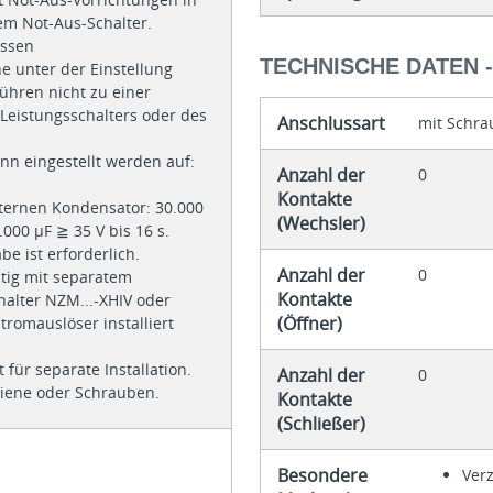
em Not-Aus-Schalter.
assen
TECHNISCHE DATEN 
 unter der Einstellung
führen nicht zu einer
eistungsschalters oder des
Anschlussart
mit Schra
nn eingestellt werden auf:
Anzahl der
0
Kontakte
xternen Kondensator: 30.000
(Wechsler)
0.000 µF ≧ 35 V bis 16 s.
be ist erforderlich.
Anzahl der
0
itig mit separatem
Kontakte
halter NZM...-XHIV oder
(Öffner)
tromauslöser installiert
für separate Installation.
Anzahl der
0
hiene oder Schrauben.
Kontakte
(Schließer)
Besondere
Ver