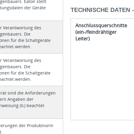
genbauers. Eaton stellt
istungsdaten der Geräte
TECHNISCHE DATEN 
Anschlussquerschnitte
er Verantwortung des
(ein-/feindrähtiger
agenbauers. Die
Leiter)
ionen für die Schaltgeräte
achtet werden.
er Verantwortung des
agenbauers. Die
ionen für die Schaltgeräte
achtet werden.
erät sind die Anforderungen
ofern Angaben der
weisung (IL) beachtet
derungen der Produktnorm
t.