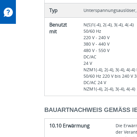
Typ
Unterspannungsauslöser, 
Benutzt
N(S)1(-4), 2(-4), 3(-4), 4(-4)
mit
50/60 Hz
220 V - 240 V
380 V - 440 V
480 V - 550 V
DC/AC
24 V
NZM1(-4), 2(-4), 3(-4), 4(-4) N
50/60 Hz 220 V bis 240 V 3
DC/AC 24 V
NZM1(-4), 2(-4), 3(-4), 4(-4)
BAUARTNACHWEIS GEMÄSS IEC
10.10 Erwärmung
Die Erwär
der Veran