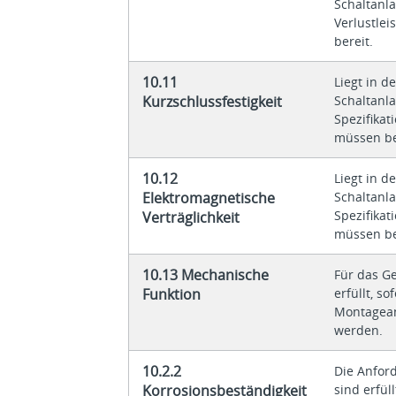
Schaltanla
Verlustle
bereit.
10.11
Liegt in d
Kurzschlussfestigkeit
Schaltanl
Spezifikat
müssen be
10.12
Liegt in d
Elektromagnetische
Schaltanl
Spezifikat
Verträglichkeit
müssen be
10.13 Mechanische
Für das G
Funktion
erfüllt, s
Montagean
werden.
10.2.2
Die Anfor
Korrosionsbeständigkeit
sind erfüll