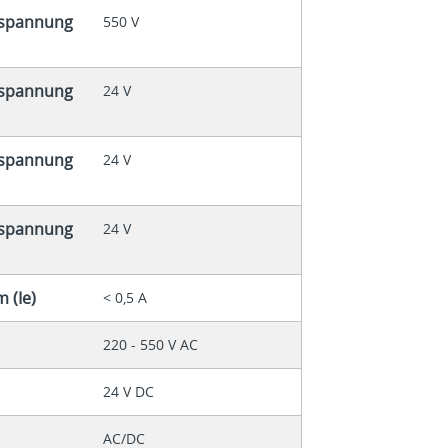
espannung
550 V
espannung
24 V
espannung
24 V
espannung
24 V
 (Ie)
< 0,5 A
220 - 550 V AC
24 V DC
AC/DC