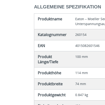
ALLGEMEINE SPEZIFIKATION
Produktname
Eaton – Moeller Se
Unterspannungsau
Katalognummer
260154
EAN
4015082601546
Produkt
100 mm
Länge/Tiefe
Produkthöhe
114 mm
Produktbreite
74 mm
Produktgewicht
0.847 kg