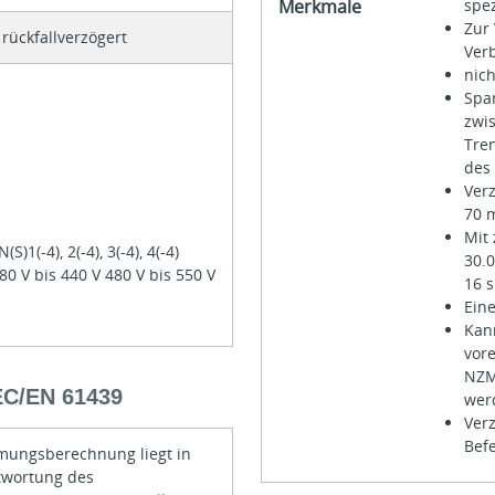
Merkmale
spe
Zur
rückfallverzögert
Ver
nic
Spa
zwis
Tre
des
Verz
70 m
Mit
(S)1(-4), 2(-4), 3(-4), 4(-4)
30.0
80 V bis 440 V 480 V bis 550 V
16 s
Eine
Kann
vore
NZM.
/EN 61439
wer
Verz
Bef
mungsberechnung liegt in
twortung des