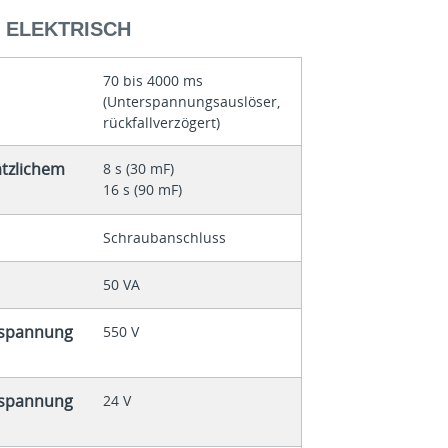
- ELEKTRISCH
70 bis 4000 ms
(Unterspannungsauslöser,
rückfallverzögert)
ätzlichem
8 s (30 mF)
16 s (90 mF)
Schraubanschluss
50 VA
espannung
550 V
espannung
24 V