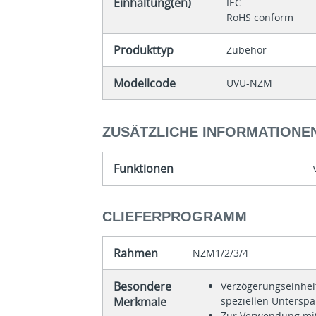
Einhaltung(en)
IEC
RoHS conform
Produkttyp
Zubehör
Modellcode
UVU-NZM
ZUSÄTZLICHE INFORMATIONE
Funktionen
CLIEFERPROGRAMM
Rahmen
NZM1/2/3/4
Besondere
Verzögerungseinhei
Merkmale
speziellen Untersp
Zur Verwendung mit