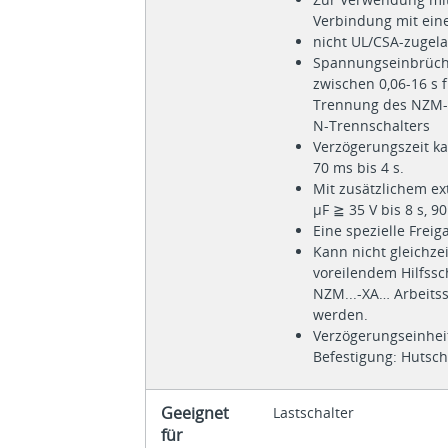
Verbindung mit ein
nicht UL/CSA-zugel
Spannungseinbrüche
zwischen 0,06-16 s 
Trennung des NZM-L
N-Trennschalters
Verzögerungszeit ka
70 ms bis 4 s.
Mit zusätzlichem e
μF ≧ 35 V bis 8 s, 9
Eine spezielle Freiga
Kann nicht gleichze
voreilendem Hilfssc
NZM...-XA… Arbeitss
werden.
Verzögerungseinheit 
Befestigung: Hutsc
Geeignet
Lastschalter
für