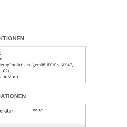
KTIONEN
g
te
lempfindlichkeit (gemäß IEC/EN 60947,
 102)
Hand/Auto
MATIONEN
ratur -
55 °C