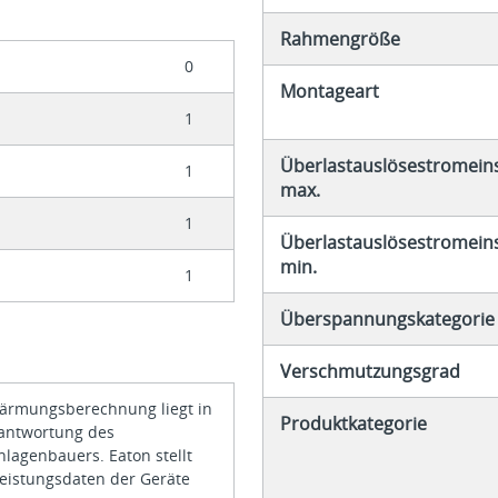
Rahmengröße
0
Montageart
1
Überlastauslösestromeins
1
max.
1
Überlastauslösestromeins
min.
1
Überspannungskategorie
Verschmutzungsgrad
ärmungsberechnung liegt in
Produktkategorie
rantwortung des
nlagenbauers. Eaton stellt
leistungsdaten der Geräte