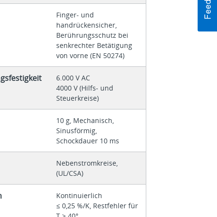
Finger- und
handrückensicher,
Berührungsschutz bei
senkrechter Betätigung
von vorne (EN 50274)
sfestigkeit
6.000 V AC
4000 V (Hilfs- und
Steuerkreise)
10 g, Mechanisch,
Sinusförmig,
Schockdauer 10 ms
Nebenstromkreise,
(UL/CSA)
n
Kontinuierlich
≤ 0,25 %/K, Restfehler für
T > 40°