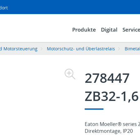
dort
Produkte
Digital
Servic
d Motorsteuerung
Motorschutz- und Überlastrelais
Bimetal
278447
ZB32-1,6
Eaton Moeller® series ZB
Direktmontage, IP20