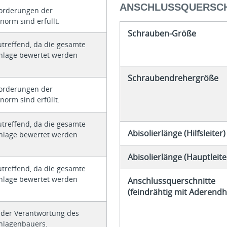
ANSCHLUSSQUERSCH
forderungen der
norm sind erfüllt.
Schrauben-Größe
utreffend, da die gesamte
nlage bewertet werden
Schraubendrehergröße
forderungen der
norm sind erfüllt.
utreffend, da die gesamte
Abisolierlänge (Hilfsleiter)
nlage bewertet werden
Abisolierlänge (Hauptleite
utreffend, da die gesamte
nlage bewertet werden
Anschlussquerschnitte
(feindrähtig mit Aderendh
n der Verantwortung des
nlagenbauers.