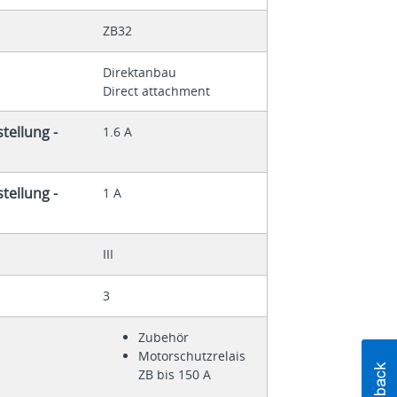
ZB32
Direktanbau
Direct attachment
tellung -
1.6 A
tellung -
1 A
III
3
Zubehör
Motorschutzrelais
ZB bis 150 A