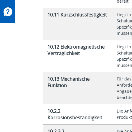
bereit.
10.11 Kurzschlussfestigkeit
Liegt i
Schalta
Spezifi
müssen
10.12 Elektromagnetische
Liegt i
Verträglichkeit
Schalta
Spezifi
müssen
10.13 Mechanische
Für das
Funktion
Anforde
Angabe
beacht
10.2.2
Die An
Korrosionsbeständigkeit
Produkt
10.2.3.2
Die An