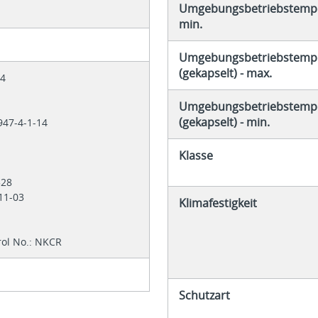
Umgebungsbetriebstempe
min.
Umgebungsbetriebstemp
(gekapselt) - max.
84
Umgebungsbetriebstemp
(gekapselt) - min.
947-4-1-14
1
Klasse
2528
211-03
Klimafestigkeit
rol No.: NKCR
Schutzart