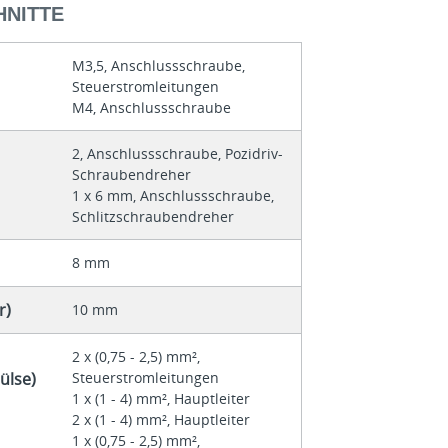
NITTE
M3,5, Anschlussschraube,
Steuerstromleitungen
M4, Anschlussschraube
2, Anschlussschraube, Pozidriv-
Schraubendreher
1 x 6 mm, Anschlussschraube,
Schlitzschraubendreher
8 mm
r)
10 mm
2 x (0,75 - 2,5) mm²,
ülse)
Steuerstromleitungen
1 x (1 - 4) mm², Hauptleiter
2 x (1 - 4) mm², Hauptleiter
1 x (0,75 - 2,5) mm²,