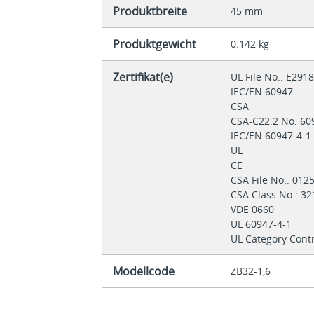
Produktbreite
45 mm
Produktgewicht
0.142 kg
Zertifikat(e)
UL File No.: E291
IEC/EN 60947
CSA
CSA-C22.2 No. 60
IEC/EN 60947-4-
UL
CE
CSA File No.: 01
CSA Class No.: 3
VDE 0660
UL 60947-4-1
UL Category Cont
Modellcode
ZB32-1,6