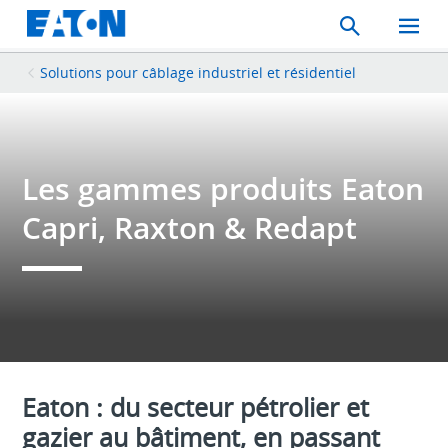
Search
Toggle
Mobil
Menu
Solutions pour câblage industriel et résidentiel
Les gammes produits Eaton
Capri, Raxton & Redapt
Eaton : du secteur pétrolier et
gazier au bâtiment, en passant