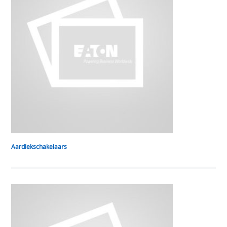
Aardlekschakelaars