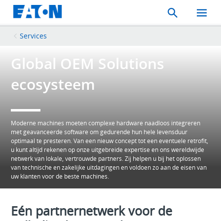
Search
Toggle
Mobil
Menu
Services
Global OEM Solutions
ecosysteem
Moderne machines moeten complexe hardware naadloos integreren
met geavanceerde software om gedurende hun hele levensduur
optimaal te presteren. Van een nieuw concept tot een eventuele retrofit,
u kunt altijd rekenen op onze uitgebreide expertise en ons wereldwijde
netwerk van lokale, vertrouwde partners. Zij helpen u bij het oplossen
van technische en zakelijke uitdagingen en voldoen zo aan de eisen van
uw klanten voor de beste machines.
Eén partnernetwerk voor de