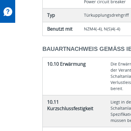
Power circuit breaker
Typ
Türkupplungsdrehgriff
Benutzt mit
NZM4(-4), N(S)4(-4)
BAUARTNACHWEIS GEMÄSS IEC
10.10 Erwärmung
Die Erwär
der Veran
Schaltanla
Verlustle
bereit.
10.11
Liegt in d
Kurzschlussfestigkeit
Schaltanl
Spezifikat
müssen be