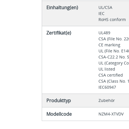
Einhaltung(en)
UL/CSA
IEC
RoHS conform
Zertifikat(e)
UL489
CSA (File No. 2
CE marking
UL (File No. E1
CSA-C22.2 No. 
UL (Category C
UL listed
CSA certified
CSA (Class No. 
IEC60947
Produkttyp
Zubehör
Modellcode
NZM4-XTVDV