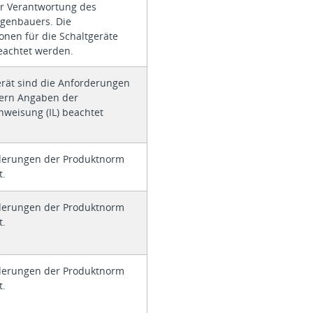
er Verantwortung des
agenbauers. Die
ionen für die Schaltgeräte
achtet werden.
erät sind die Anforderungen
ofern Angaben der
weisung (IL) beachtet
derungen der Produktnorm
t.
derungen der Produktnorm
t.
derungen der Produktnorm
t.