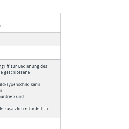
u
griff zur Bedienung des
ne geschlossene
ild/Typenschild kann
n.
hantrieb und
e zusätzlich erforderlich.