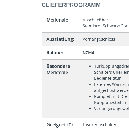
CLIEFERPROGRAMM
Merkmale
Abschließbar
Standard: Schwarz/Gra
Ausstattung:
Vorhängeschloss
Rahmen
NZM4
Besondere
Türkupplungsdreh
Merkmale
Schalters über ei
Bedienfeldtür
Externes Warnsch
aufgeclipst werde
Komplett mit Dre
Kupplungsteilen
Verlängerungswell
Geeignet für
Lasttrennschalter