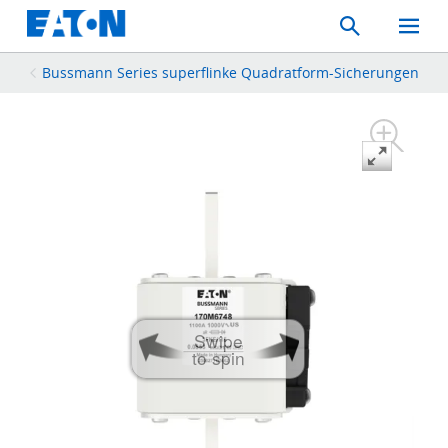
Search
Toggle
Mobil
Menu
Bussmann Series superflinke Quadratform-Sicherungen
Swipe
to spin