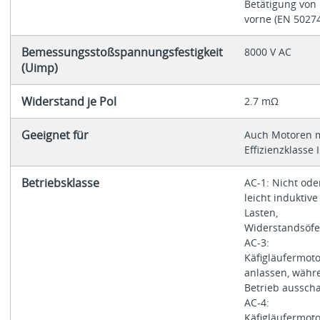
Betätigung von
vorne (EN 50274
Bemessungsstoßspannungsfestigkeit
8000 V AC
(Uimp)
Widerstand je Pol
2.7 mΩ
Geeignet für
Auch Motoren m
Effizienzklasse 
Betriebsklasse
AC-1: Nicht ode
leicht induktive
Lasten,
Widerstandsöf
AC-3:
Käfigläufermoto
anlassen, währ
Betrieb ausscha
AC-4:
Käfigläufermoto