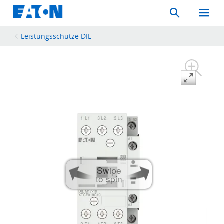
Search
Toggle
Mobil
Menu
Leistungsschütze DIL
Swipe
to spin