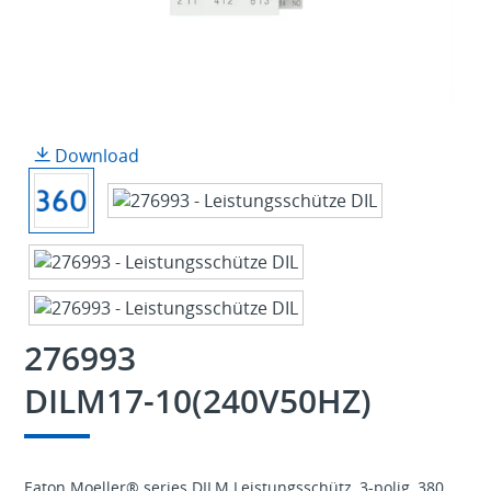
Download
276993
DILM17-10(240V50HZ)
Eaton Moeller® series DILM Leistungsschütz, 3-polig, 380