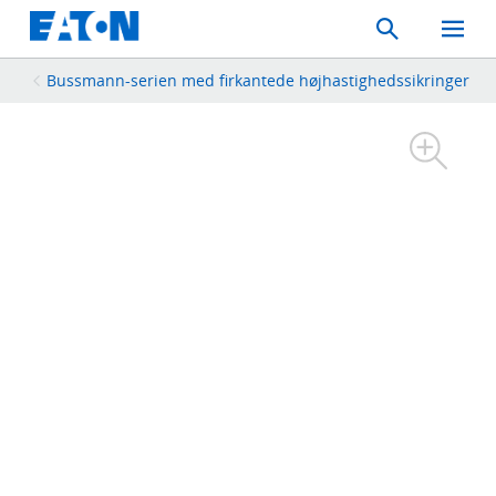
Search
Toggle
Mobil
Menu
Bussmann-serien med firkantede højhastighedssikringer