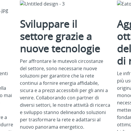
Sviluppare il
Ag
settore grazie a
ot
nuove tecnologie
del
di
Per affrontare le mutevoli circostanze
del settore, sono necessarie nuove
enti
Le inf
soluzioni per garantire che la rete
più us
continui a fornire energia affidabile,
lla
origin
sicura e a prezzi accessibili per gli anni a
no mai
monodi
venire. Collaborando con partner di
e
necess
diversi settori, le nostre attività di ricerca
metter
e sviluppo stanno delineando soluzioni
re a
fonda
per trasformare la rete e adattarsi al
idurre
ottimi
nuovo panorama energetico.