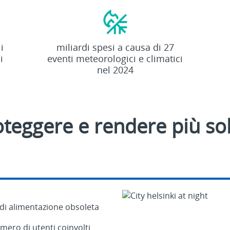
$182,7
i
miliardi spesi a causa di 27
i
eventi meteorologici e climatici
nel 2024
teggere e rendere più soli
 di alimentazione obsoleta
numero di utenti coinvolti