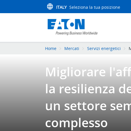
ITALY
Seleziona la tua posizione
Home
Mercati
Servizi energetici
M
Migliorare l'aff
la resilienza de
un settore se
complesso