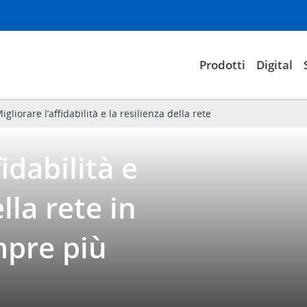
Prodotti
Digital
igliorare l’affidabilità e la resilienza della rete
idabilità e
lla rete in
mpre più