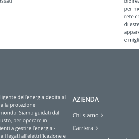
essati
bidire
per mo
rete c
di este
appare
e migli
ligente dell’energia dedita al
AZIENDA
 alla protezione
l mondo. Siamo guidati dal
Chi siamo
usto, per operare in
Carriera
enti a gestire l’energia -
li legati all’elettrificazione e