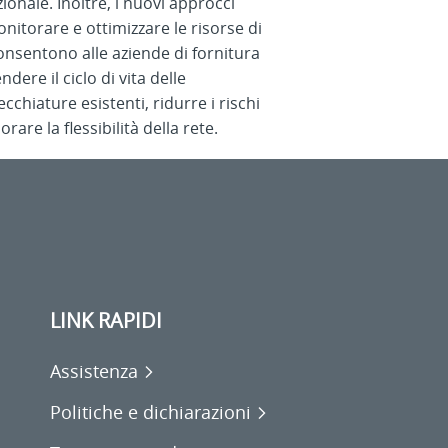
zionale. Inoltre, i nuovi approcci
nitorare e ottimizzare le risorse di
onsentono alle aziende di fornitura
ndere il ciclo di vita delle
cchiature esistenti, ridurre i rischi
orare la flessibilità della rete.
LINK RAPIDI
Assistenza
Politiche e dichiarazioni