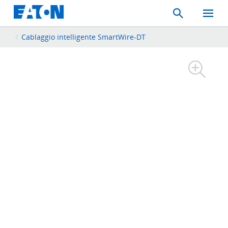
Search
Toggle
Mobil
Menu
Cablaggio intelligente SmartWire-DT