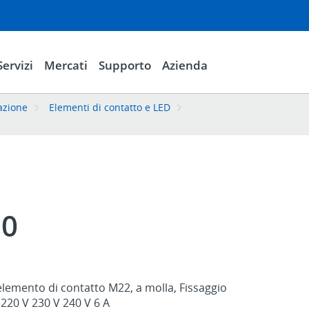
Servizi
Mercati
Supporto
Azienda
azione
Elementi di contatto e LED
10
lemento di contatto M22, a molla, Fissaggio
, 220 V 230 V 240 V 6 A