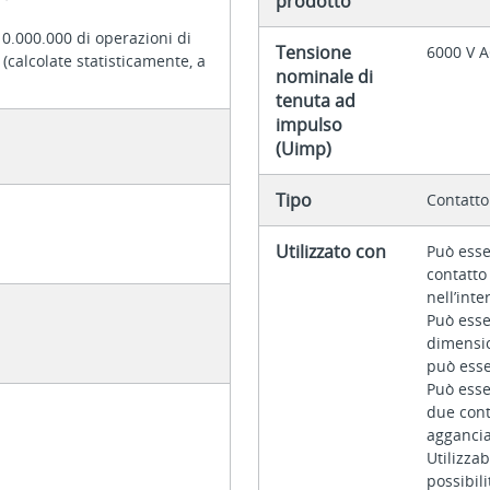
prodotto
10.000.000 di operazioni di
Tensione
6000 V 
calcolate statisticamente, a
nominale di
tenuta ad
impulso
(Uimp)
Tipo
Contatto
Utilizzato con
Può esse
contatto
nell’inte
Può esse
dimensio
può esse
Può esse
due cont
agganciat
Utilizza
possibili