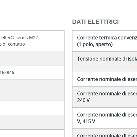
DATI ELETTRICI
Corrente termica convenzio
eller® series M22 -
 di contatto
(1 polo, aperto)
Tensione nominale di isol
163846
Corrente nominale di eserc
Corrente nominale di eserci
240 V
Corrente nominale di eserc
V, 415 V
Corrente nominale di eserc