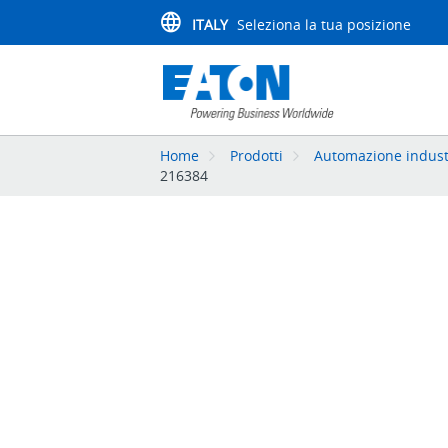
ITALY
Seleziona la tua posizione
Home
Prodotti
Automazione indust
216384