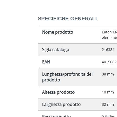
SPECIFICHE GENERALI
Nome prodotto
Eaton Mo
elemento
Sigla catalogo
216384
EAN
4015082
Lunghezza/profondità del
38 mm
prodotto
Altezza prodotto
10 mm
Larghezza prodotto
32 mm
Peso prodotto
0.01 kg