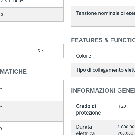
2 No. 14-05
Tensione nominale di eser
10
FEATURES & FUNCTI
5 N
Colore
Tipo di collegamento elett
IMATICHE
°C
INFORMAZIONI GENE
Grado di
IP20
°C
protezione
Durata
1.600.00
°C
elettrica
700.000 