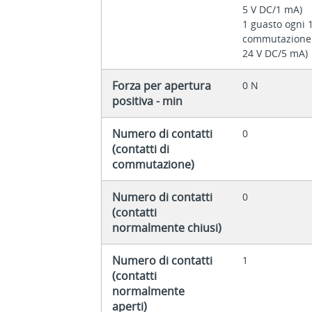
5 V DC/1 mA)
1 guasto ogni 
commutazione (
24 V DC/5 mA)
Forza per apertura
0 N
positiva - min
Numero di contatti
0
(contatti di
commutazione)
Numero di contatti
0
(contatti
normalmente chiusi)
Numero di contatti
1
(contatti
normalmente
aperti)