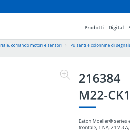
Prodotti
Digital
riale, comando motori e sensori
Pulsanti e colonnine di segnal
216384
M22-CK
Eaton Moeller® series e
frontale, 1 NA, 24 V 3 A