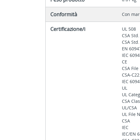
Conformità
Con mar
Certificazione/i
UL 508
CSA Std.
CSA Std.
EN 6094
IEC 609
CE
CSA File
CSA-C22
IEC 609
UL
UL Cate
CSA Clas
UL/CSA
UL File 
CSA
IEC
IEC/EN 