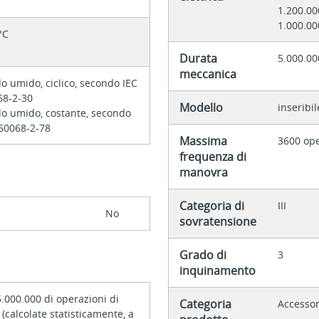
1.200.00
1.000.00
°C
Durata
5.000.00
meccanica
o umido, ciclico, secondo IEC
68-2-30
Modello
inseribil
do umido, costante, secondo
 60068-2-78
Massima
3600 ope
frequenza di
manovra
Categoria di
III
No
sovratensione
Grado di
3
inquinamento
5.000.000 di operazioni di
Categoria
Accessor
calcolate statisticamente, a