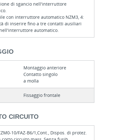
ione di sgancio nell'interruttore
ico.
bile con interruttore automatico NZM3, 4:
tà di inserire fino a tre contatti ausiliari
nell'interruttore automatico.
GGIO
Montaggio anteriore
Contatto singolo
a molla
Fissaggio frontale
TO CIRCUITO
ZM0-10/FAZ-B6/1,Cont., Dispos. di protez.
 corto circuito mass.,Senza fusib.