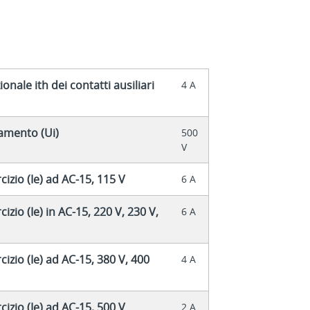
nale ith dei contatti ausiliari
4 A
amento (Ui)
500
V
izio (Ie) ad AC-15, 115 V
6 A
zio (Ie) in AC-15, 220 V, 230 V,
6 A
izio (Ie) ad AC-15, 380 V, 400
4 A
izio (Ie) ad AC-15, 500 V
2 A