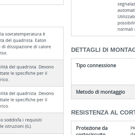
segnalaz
automat
Utilizza
possibili
normali 
ella sovratemperatura è
tà del quadrista. Eaton
ti di dissipazione di calore
DETTAGLI DI MONTA
tivi.
Tipo connessione
ilità del quadrista. Devono
ttate le specifiche per il
rico.
Metodo di montaggio
ilità del quadrista. Devono
ttate le specifiche per il
rico.
RESISTENZA AL COR
o soddisfa i requisiti
e istruzioni (IL).
Protezione da
PK
cortocircuito
da