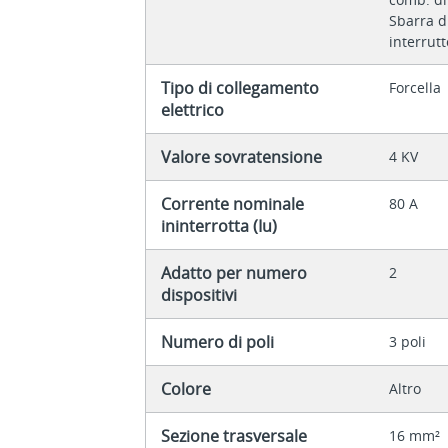
Sbarra d
interrutt
Tipo di collegamento
Forcella
elettrico
Valore sovratensione
4 KV
Corrente nominale
80 A
ininterrotta (Iu)
Adatto per numero
2
dispositivi
Numero di poli
3 poli
Colore
Altro
Sezione trasversale
16 mm²