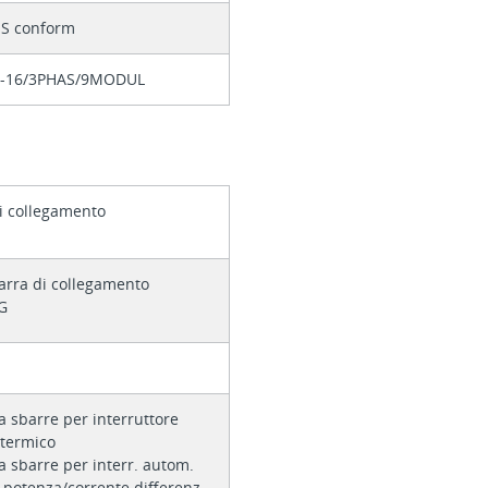
S conform
-16/3PHAS/9MODUL
O
i collegamento
arra di collegamento
G
a sbarre per interruttore
termico
a sbarre per interr. autom.
 potenza/corrente differenz.