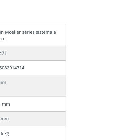
on Moeller series sistema a
rre
471
5082914714
 mm
4 mm
6 mm
86 kg