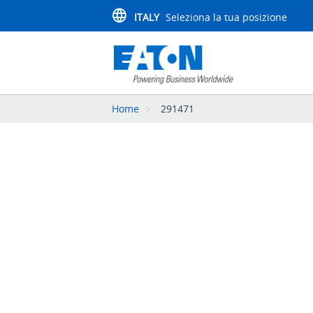
ITALY
Seleziona la tua posizione
Home
291471