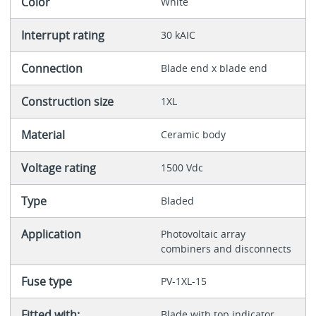
Color
White
Interrupt rating
30 kAIC
Connection
Blade end x blade end
Construction size
1XL
Material
Ceramic body
Voltage rating
1500 Vdc
Type
Bladed
Application
Photovoltaic array
combiners and disconnects
Fuse type
PV-1XL-15
Fitted with:
Blade with top indicator