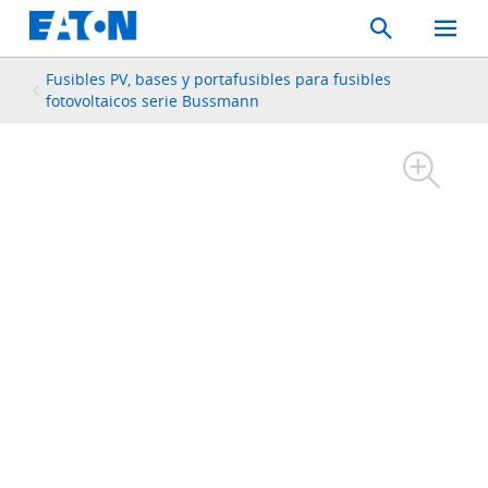
Search
Toggle
Mobil
Menu
Fusibles PV, bases y portafusibles para fusibles
fotovoltaicos serie Bussmann