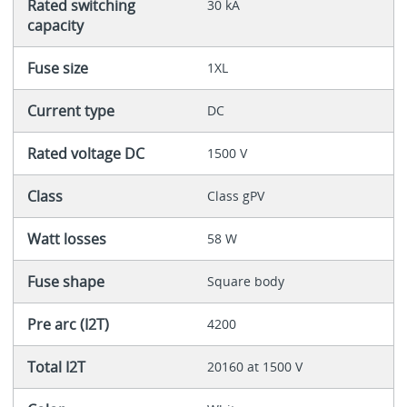
Rated switching
30 kA
capacity
Fuse size
1XL
Current type
DC
Rated voltage DC
1500 V
Class
Class gPV
Watt losses
58 W
Fuse shape
Square body
Pre arc (I2T)
4200
Total I2T
20160 at 1500 V