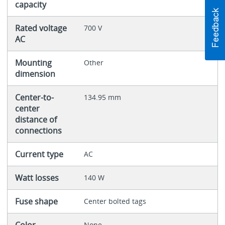
capacity
Rated voltage
700 V
AC
Mounting
Other
dimension
Center-to-
134.95 mm
center
distance of
connections
Current type
AC
Watt losses
140 W
Fuse shape
Center bolted tags
Color
None