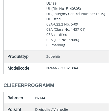
UL489
UL (File No. E140305)
UL (Category Control Number DIHS)
UL listed
CSA-C22.2 No. 5-09
CSA (Class No. 1437-01)
CSA certified
CSA (File No. 22086)
CE marking
Produkttyp
Zubehör
Modellcode
NZM4-XR110-130AC
CLIEFERPROGRAMM
Rahmen
NZM4
Polzahl
Dreipolig / Vierpolig