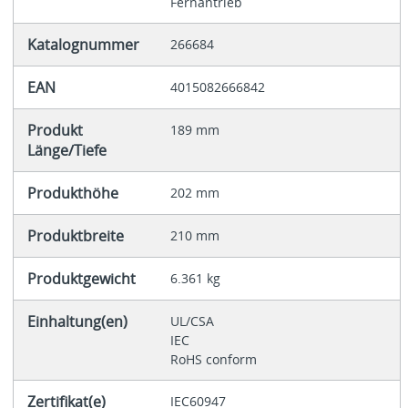
Fernantrieb
Katalognummer
266684
EAN
4015082666842
Produkt
189 mm
Länge/Tiefe
Produkthöhe
202 mm
Produktbreite
210 mm
Produktgewicht
6.361 kg
Einhaltung(en)
UL/CSA
IEC
RoHS conform
Zertifikat(e)
IEC60947