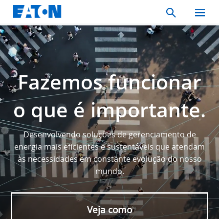
Search
Toggle
Mobil
Menu
Fazemos funcionar
o que é importante.
Desenvolvendo soluções de gerenciamento de
energia mais eficientes e sustentáveis que atendam
às necessidades em constante evolução do nosso
mundo.
Veja como