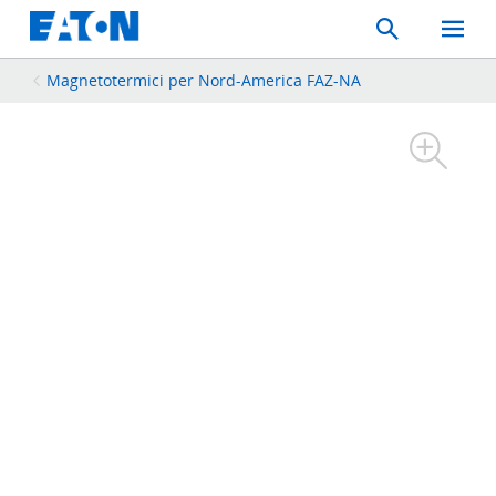
Search
Toggle
Mobil
Menu
Magnetotermici per Nord-America FAZ-NA