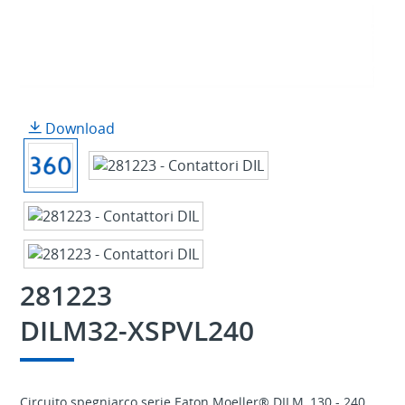
Download
281223
DILM32-XSPVL240
Circuito spegniarco serie Eaton Moeller® DILM, 130 - 240