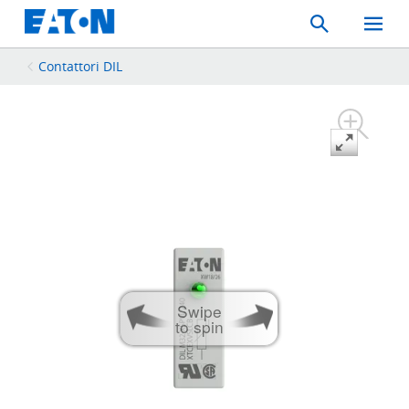
Search
Toggle
Mobil
Menu
Contattori DIL
Swipe
to spin