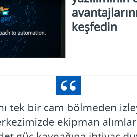
avantajların
keşfedin
lay
ideo
rını tek bir cam bölmeden izl
rkezimizde ekipman alımları
det güç kaynağına ihtiyaç du