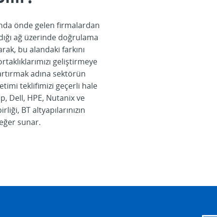
ında önde gelen firmalardan
 aldığı ağ üzerinde doğrulama
arak, bu alandaki farkını
taklıklarımızı geliştirmeye
i artırmak adına sektörün
imi teklifimizi geçerli hale
p, Dell, HPE, Nutanix ve
rliği, BT altyapılarınızın
 değer sunar.