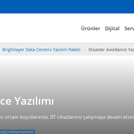
Ürünler
Dijital
Serv
Brightlayer Data Centers Yazılım Paketi
Disaster Avoidance Yaz
ce Yazılımı
n ortam koşullarında, BT cihazlarınız çalışmaya devam etsin
in Oturum Açın