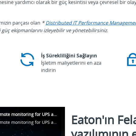
ine yardımcı olarak bir güç kesintisi veya çevresel bir olay 
imizin parçası olan
*
Distributed IT Performance Manageme
 güç ekipmanlarını izleyebilir ve yönetebilirsiniz
.
İş Sürekliliğini Sağlayın
İşletim maliyetlerini en aza
indirin
Eaton Intelligent Power Manager (IPM) remote monitoring for UPS and PDU
Eaton'ın Fe
Eaton Intelligent Power Manager (IPM) remote monitoring for UPS and PDU
yazılımının