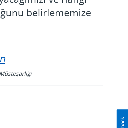
duğunu belirlememize
un
 Müsteşarlığı