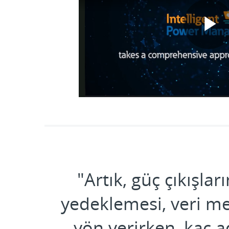
P
V
"Artık, güç çıkışla
yedeklemesi, veri me
yön verirken, kaç a