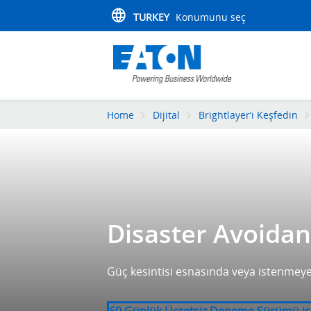
TURKEY
Konumunu seç
Home
Dijital
Brightlayer’ı Keşfedin
Disaster Avoidan
Güç kesintisi esnasında veya istenmeye
60 Günlük Ücretsiz Deneme Sürümü iç