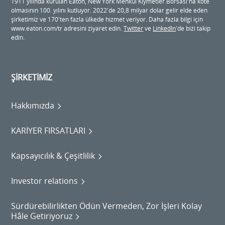
1911 yılında kurulan Eaton, New York Menkul Kıymetler Borsası'na kote
olmasının 100. yılını kutluyor. 2022'de 20,8 milyar dolar gelir elde eden
şirketimiz ve 170'ten fazla ülkede hizmet veriyor. Daha fazla bilgi için
www.eaton.com/tr adresini ziyaret edin.
Twitter
ve
LinkedIn
'de bizi takip
edin.
ŞİRKETİMİZ
Hakkımızda
KARİYER FIRSATLARI
Kapsayıcılık & Çeşitlilik
Investor relations
Sürdürebilirlikten Ödün Vermeden, Zor İşleri Kolay
Hâle Getiriyoruz