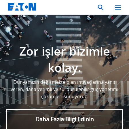
Search
Toggle
Mobil
Menu
Zor işler bizimle
kolay.
Dünyamızın değişmekte olan ihtiyaçlarına yanıt
veren, daha verimli ve sürdürülebilir güç yönetimi
çözümleri sunuyoruz.
Daha Fazla Bilgi Edinin