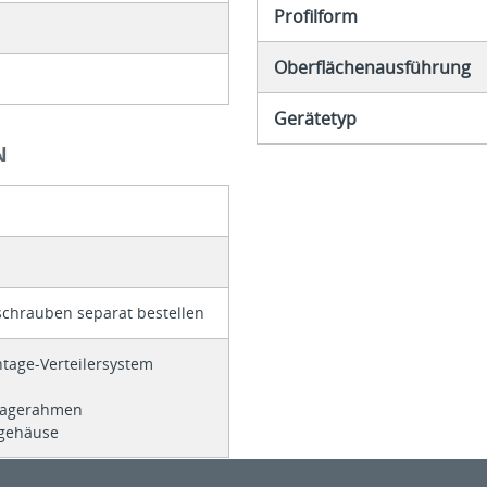
Profilform
Oberflächenausführung
Gerätetyp
N
schrauben separat bestellen
tage-Verteilersystem
ntagerahmen
ffgehäuse