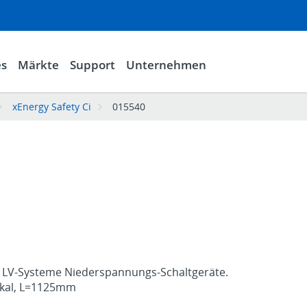
es
Märkte
Support
Unternehmen
xEnergy Safety Ci
015540
i LV-Systeme Niederspannungs-Schaltgeräte.
ikal, L=1125mm