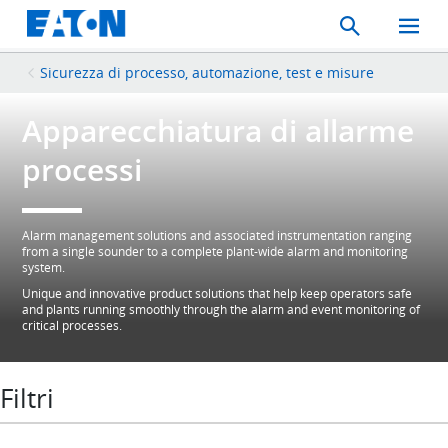
Search
Toggle
Mobil
Menu
Sicurezza di processo, automazione, test e misure
Apparecchiatura di allarme
processi
Alarm management solutions and associated instrumentation ranging
from a single sounder to a complete plant-wide alarm and monitoring
system.
Unique and innovative product solutions that help keep operators safe
and plants running smoothly through the alarm and event monitoring of
critical processes.
Filtri