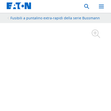
Search
Toggle
Mobil
Menu
Fusibili a puntalino extra-rapidi della serie Bussmann