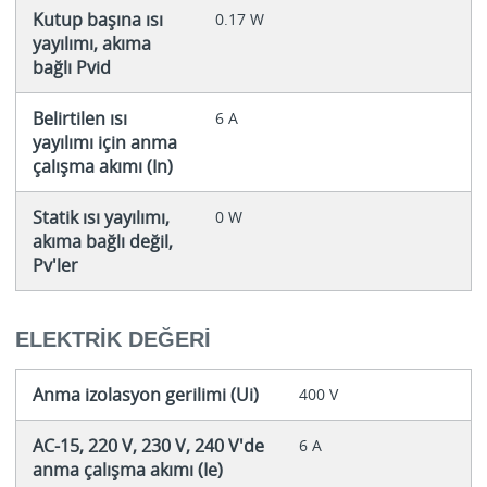
Kutup başına ısı
0.17 W
yayılımı, akıma
bağlı Pvid
Belirtilen ısı
6 A
yayılımı için anma
çalışma akımı (In)
Statik ısı yayılımı,
0 W
akıma bağlı değil,
Pv'ler
ELEKTRIK DEĞERI
Anma izolasyon gerilimi (Ui)
400 V
AC-15, 220 V, 230 V, 240 V'de
6 A
anma çalışma akımı (Ie)