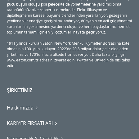
gücü bugün olduğu gibi gelecekte de yönetmelerine yardımcı olma
taahhüdümüz bize rehberlik etmektedir. Elektrifikasyon ve
dijitalleşmenin küresel büyüme trendlerinden yararlanıyor, gezegenin
yenilenebilir enerjiye geçişini hızlandırıyor, dünyanın en acil güç yönetimi
sorunlarının çözülmesine yardımcı oluyor ve hem paydaşlarımız hem de
toplumun tamamı için en iyi çözümleri hayata geçiriyoruz.
1911 yılında kurulan Eaton, New York Menkul Kıymetler Borsası'na kote
olmasının 100. yılını kutluyor. 2022'de 20,8 milyar dolar gelir elde eden
şirketimiz ve 170'ten fazla ülkede hizmet veriyor. Daha fazla bilgi için
www.eaton.com/tr adresini ziyaret edin.
Twitter
ve
LinkedIn
'de bizi takip
edin.
ŞİRKETİMİZ
Hakkımızda
KARİYER FIRSATLARI
Kapsayıcılık & Çeşitlilik