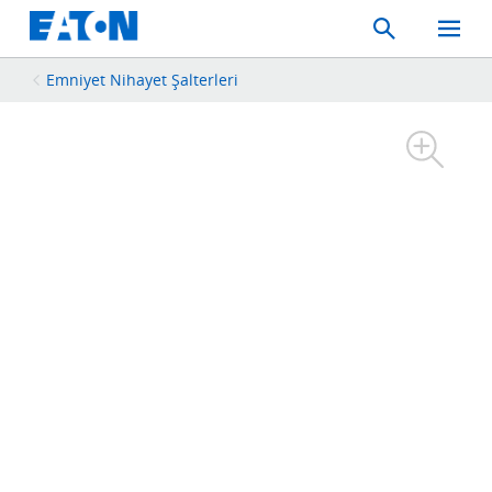
Search
Toggle
Mobil
Menu
Emniyet Nihayet Şalterleri