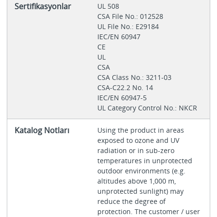
Sertifikasyonlar
UL 508
CSA File No.: 012528
UL File No.: E29184
IEC/EN 60947
CE
UL
CSA
CSA Class No.: 3211-03
CSA-C22.2 No. 14
IEC/EN 60947-5
UL Category Control No.: NKCR
Katalog Notları
Using the product in areas
exposed to ozone and UV
radiation or in sub-zero
temperatures in unprotected
outdoor environments (e.g.
altitudes above 1,000 m,
unprotected sunlight) may
reduce the degree of
protection. The customer / user