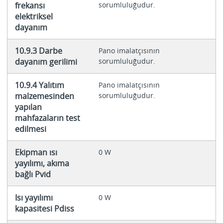
frekansı
sorumluluğudur.
elektriksel
dayanım
10.9.3 Darbe
Pano imalatçısının
dayanım gerilimi
sorumluluğudur.
10.9.4 Yalıtım
Pano imalatçısının
malzemesinden
sorumluluğudur.
yapılan
mahfazaların test
edilmesi
Ekipman ısı
0 W
yayılımı, akıma
bağlı Pvid
Isı yayılımı
0 W
kapasitesi Pdiss