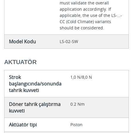
must validate the overall
application accordingly. If
applicable, the use of the LS-…-
CC (Cold Climate) variants
should be considered.
Model Kodu
LS-02-SW
AKTUATÖR
Strok
1,0 N/8,0 N
başlangıcında/sonunda
tahrik kuvveti
Döner tahrik çalıştırma
0.2 Nm
kuvveti
Aktüatör tipi
Piston