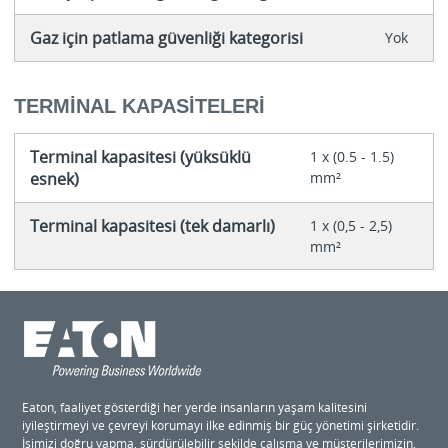
Gaz için patlama güvenliği kategorisi
Yok
TERMINAL KAPASITELERI
Terminal kapasitesi (yüksüklü
1 x (0.5 - 1.5)
esnek)
mm²
Terminal kapasitesi (tek damarlı)
1 x (0,5 - 2,5)
mm²
Eaton, faaliyet gösterdiği her yerde insanların yaşam kalitesini
iyileştirmeyi ve çevreyi korumayı ilke edinmiş bir güç yönetimi şirketidir.
İşimizi doğru yapma, sürdürülebilir şekilde çalışma ve müşterilerimizin,